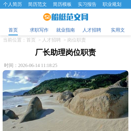
个人简历
简历范文
简历模板
实习报告
职业规划
求职面试题
招聘选拔
绩效考核
企业文化
工作计划
目
工作总结
辞职报告
首页
求职写作
就业指南
人才招聘
实用文
当前位置：
首页
>
人才招聘
>
岗位职责
厂长助理岗位职责
时间：2026-06-14 11:18:25