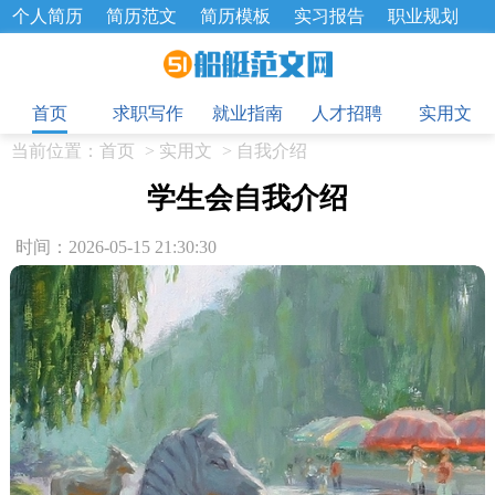
个人简历
简历范文
简历模板
实习报告
职业规划
求职面试题
招聘选拔
绩效考核
企业文化
工作计划
目
工作总结
辞职报告
首页
求职写作
就业指南
人才招聘
实用文
当前位置：
首页
>
实用文
>
自我介绍
学生会自我介绍
时间：2026-05-15 21:30:30