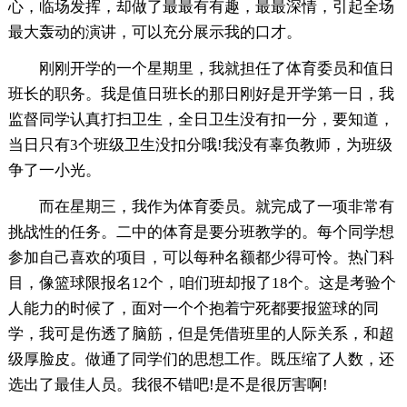
心，临场发挥，却做了最最有有趣，最最深情，引起全场
最大轰动的演讲，可以充分展示我的口才。
刚刚开学的一个星期里，我就担任了体育委员和值日
班长的职务。我是值日班长的那日刚好是开学第一日，我
监督同学认真打扫卫生，全日卫生没有扣一分，要知道，
当日只有3个班级卫生没扣分哦!我没有辜负教师，为班级
争了一小光。
而在星期三，我作为体育委员。就完成了一项非常有
挑战性的任务。二中的体育是要分班教学的。每个同学想
参加自己喜欢的项目，可以每种名额都少得可怜。热门科
目，像篮球限报名12个，咱们班却报了18个。这是考验个
人能力的时候了，面对一个个抱着宁死都要报篮球的同
学，我可是伤透了脑筋，但是凭借班里的人际关系，和超
级厚脸皮。做通了同学们的思想工作。既压缩了人数，还
选出了最佳人员。我很不错吧!是不是很厉害啊!