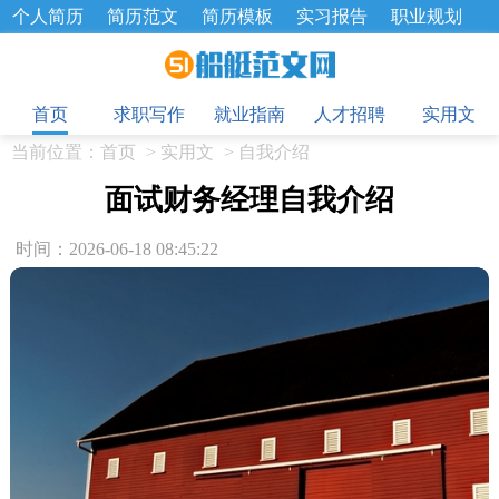
个人简历
简历范文
简历模板
实习报告
职业规划
求职面试题
招聘选拔
绩效考核
企业文化
工作计划
目
工作总结
辞职报告
首页
求职写作
就业指南
人才招聘
实用文
当前位置：
首页
>
实用文
>
自我介绍
面试财务经理自我介绍
时间：2026-06-18 08:45:22