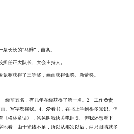
。
。
条长长的“马辫”，苗条。
校担任正大队长、大会主持人。
语竞赛获得了三等奖，画画获得银奖、新蕾奖。
名，级前五名，有几年在级获得了第一名。2、工作负责
画画、写字都属我。4、爱看书，在书上学到很多知识。但
着《格林童话》，爸爸叫我快关电睡觉，但我还想看下
字地看，由于光线不足，所以从那次以后，两只眼睛就多