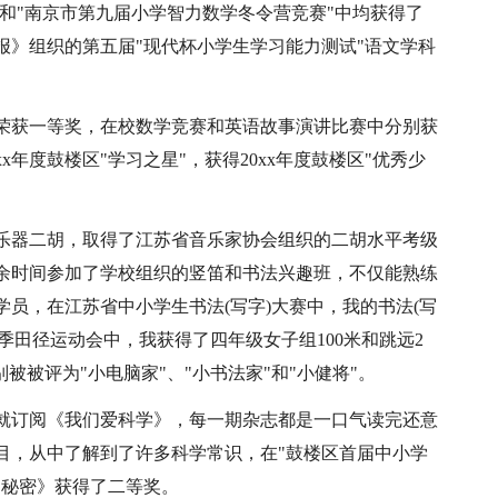
"和"南京市第九届小学智力数学冬令营竞赛"中均获得了
报》组织的第五届"现代杯小学生学习能力测试"语文学科
荣获一等奖，在校数学竞赛和英语故事演讲比赛中分别获
xx年度鼓楼区"学习之星"，获得20xx年度鼓楼区"优秀少
乐器二胡，取得了江苏省音乐家协会组织的二胡水平考级
余时间参加了学校组织的竖笛和书法兴趣班，不仅能熟练
员，在江苏省中小学生书法(写字)大赛中，我的书法(写
季田径运动会中，我获得了四年级女子组100米和跳远2
被被评为"小电脑家"、"小书法家"和"小健将"。
就订阅《我们爱科学》，每一期杂志都是一口气读完还意
目，从中了解到了许多科学常识，在"鼓楼区首届中小学
的秘密》获得了二等奖。