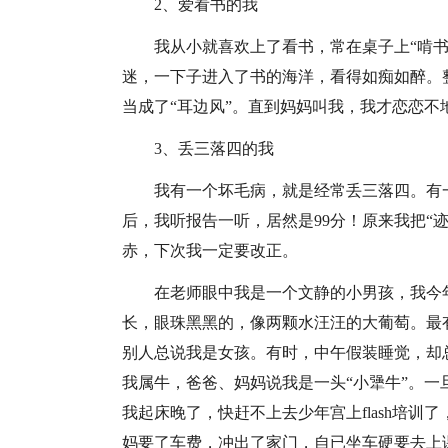
2、爱看书的我
我从小就喜欢上了看书，常在桌子上“啃
迷，一下子进入了书的海洋，看得如痴如醉。
当成了“耳边风”。直到妈妈叫我，我才恋恋不
3、丢三落四的我
我有一个坏毛病，就是经常丢三落四。有
后，我听报告一听，居然是99分！原来我把“
赤，下次我一定要改正。
在老师眼中我是一个文静的小男孩，我今
长，眼珠黑黑的，像两颗水汪汪的大葡萄。最
别人总说我是女孩。有时，中午假装睡觉，却
我属牛，爸爸、妈妈说我是一头“小犟牛”。
我起床晚了，快赶不上去少年宫上flash培
妈要了车费，冲出了家门，自已坐车硬要去上