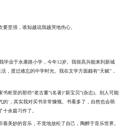
次要坚强，谁知越说我越哭地伤心。
。我毕业于永康路小学，今年12岁。我很高兴能来到新城
、生活，度过难忘的中学时光。我在文学方面颇有“天赋”，
柜里的那些“老古董”(名著)“新宝贝”(杂志)。别人可能
气的'，其实我对买书非常慷慨。书看多了，自然也会萌
了十余篇习作了。
听着美妙的音乐，不觉地放松了自己，陶醉于音乐世界。
。