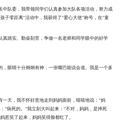
名中队委，我带领同学们认真参加大队各项活动，努力成
孩子零距离"活动中，我获得了"爱心大使"称号，在"童
认真踏实、勤奋刻苦，争做一名老师和同学眼中的好学
尖的，眼睛十分炯炯有神，一张嘴巴能说会道。我是一个多
有一天，我不怀好意地走到妈妈面前，嘻嘻地说：“妈
：“病死的。”我立刻大叫起来：“不对，妈妈，是摔死
妈妈惹笑了起来，妈妈笑得脸都红了。