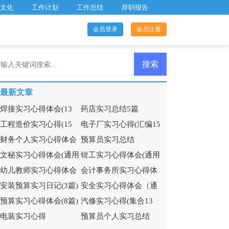
文化
工作计划
工作总结
辞职报告
会员登录
会员注册
最新文章
焊接实习心得体会(13
药店实习总结5篇
工程造价实习心得(15
电子厂实习心得(汇编15
篇)
财务个人实习心得体会
预算员实习总结
篇)
篇)
文秘实习心得体会(通用
钳工实习心得体会(通用
9篇
幼儿教师实习心得体会
会计事务所实习心得体
14篇)
15篇)
安装预算实习日记(3篇)
安全实习心得体会（通
12篇
会12篇
预算实习心得体会(8篇)
汽修实习心得(集合13
用20篇）
电装实习心得
预算员个人实习总结
篇)