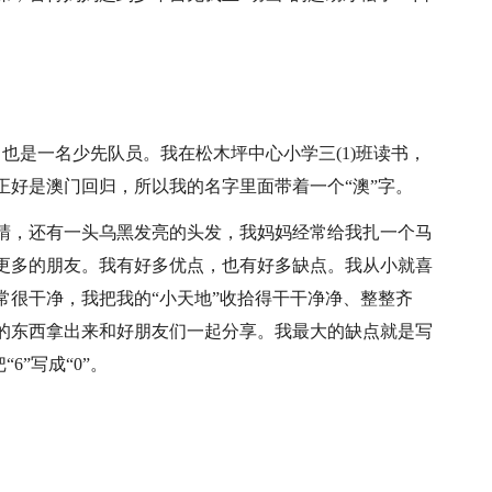
也是一名少先队员。我在松木坪中心小学三(1)班读书，
那天正好是澳门回归，所以我的名字里面带着一个“澳”字。
睛，还有一头乌黑发亮的头发，我妈妈经常给我扎一个马
更多的朋友。我有好多优点，也有好多缺点。我从小就喜
常很干净，我把我的“小天地”收拾得干干净净、整整齐
的东西拿出来和好朋友们一起分享。我最大的缺点就是写
6”写成“0”。
。