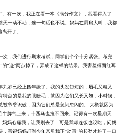
书”。有一次，我正在看一本《满分作文》，我看得入了
整天一动不动，连一句话也不说。妈妈在厨房大叫，我都
地离开了。
一次，我们进行期末考试，同学们个个十分紧张。考完
迹”的“迹”两点掉了，弄成了这样的结果。我害羞得面红耳
年九岁已经上四年级了。我的头发短短的，眉毛又粗又
有特点的是我的眼睫毛，就因为它们又长又翘，小时候，
总被爷爷识破，因为它们总是忽闪忽闪的。 大概就因为
一旦牛脾气上来，十匹马也拉不回来。记得有一次星期天，
训了，妈妈心痛我，让我别去了，可是我却连饭也没吃，问妈
课，害得妈妈赶到少年宫见我正“动画”的起劲才松了一口