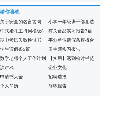
猜你喜欢
关于安全的名言警句
小学一年级班干部竞选
中式婚礼主持词模板8
有关食品实习报告3篇
的演讲稿
期中考试失败检讨书
事业单位请假条模板合
篇
学生请假条5篇
卫生院实习报告
集6篇
数学老师个人工作计划
【实用】迟到检讨书范
演讲稿
企业文化
文集合7篇
申请书大全
招聘选拔
个人简历
辞职报告